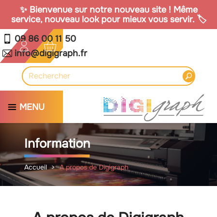
✨ Bienvenue sur notre nouveau site ! Même
service, nouveau look pour mieux vous servir. 🏷️
09 86 00 11 50
info@digigraph.fr
MENU
Information
Accueil
A propos de Digigraph