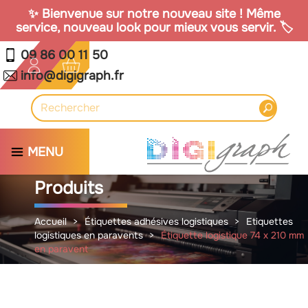
✨ Bienvenue sur notre nouveau site ! Même
service, nouveau look pour mieux vous servir. 🏷️
09 86 00 11 50
info@digigraph.fr
MENU
Produits
Accueil
Étiquettes adhésives logistiques
Etiquettes
logistiques en paravents
Étiquette logistique 74 x 210 mm
en paravent