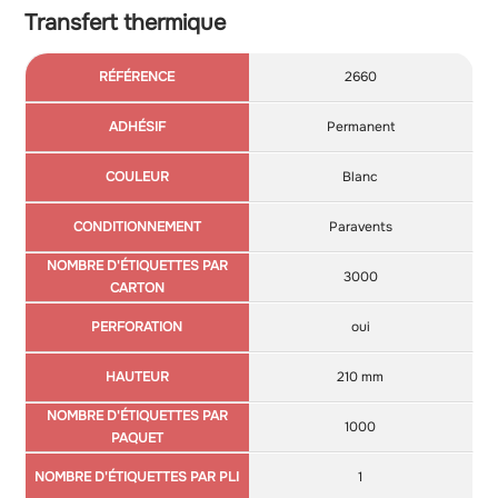
Transfert thermique
Nomb
2660
Référence
Adhésif
Couleur
Conditionnement
d'étiqu
par ca
Permanent
Blanc
Paravents
3000
oui
210 mm
1000
1