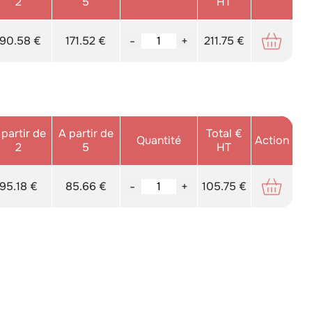
2
5
HT
190.58 €
171.52 €
-
+
211.75 €
 partir de
A partir de
Total €
Quantité
Action
2
5
HT
95.18 €
85.66 €
-
+
105.75 €