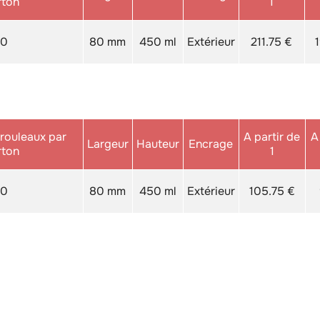
rton
1
10
80 mm
450 ml
Extérieur
211.75 €
rouleaux par
A partir de
A
Largeur
Hauteur
Encrage
rton
1
10
80 mm
450 ml
Extérieur
105.75 €