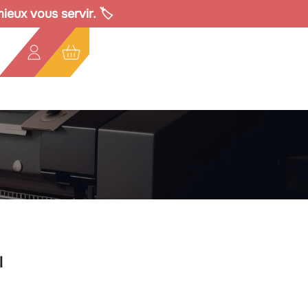
eux vous servir. 🏷️
l