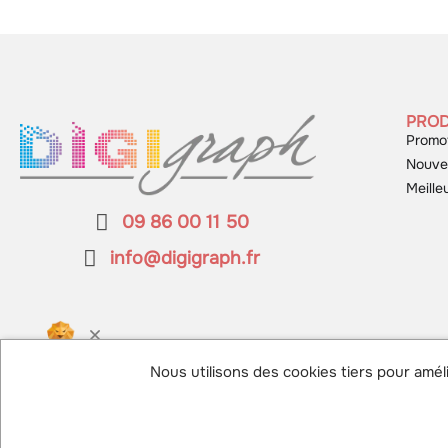
PROD
Promo
Nouve
Meille
09 86 00 11 50
info@digigraph.fr
KING-AVIS
Nous utilisons des cookies tiers pour améli
4.9 / 5
“Très bien”
147 avis