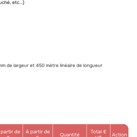
ché, etc...)
mm de largeur et 450 mètre linéaire de longueur
 partir de
A partir de
Total €
Quantité
Action