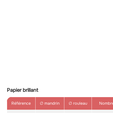
Papier brillant
Référence
∅ mandrin
∅ rouleau
Nombre