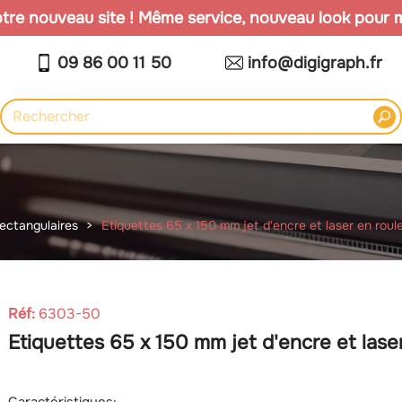
re nouveau site ! Même service, nouveau look pour mi
09 86 00 11 50
info@digigraph.fr
rectangulaires
Etiquettes 65 x 150 mm jet d'encre et laser en roul
Réf:
6303-50
Etiquettes 65 x 150 mm jet d'encre et lase