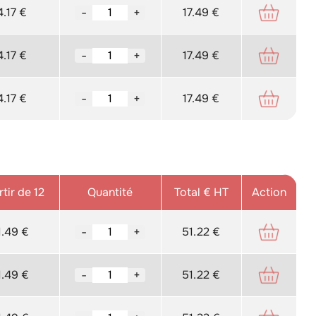
4.17 €
-
+
17.49 €
4.17 €
-
+
17.49 €
4.17 €
-
+
17.49 €
tir de 12
Quantité
Total € HT
Action
1.49 €
-
+
51.22 €
1.49 €
-
+
51.22 €