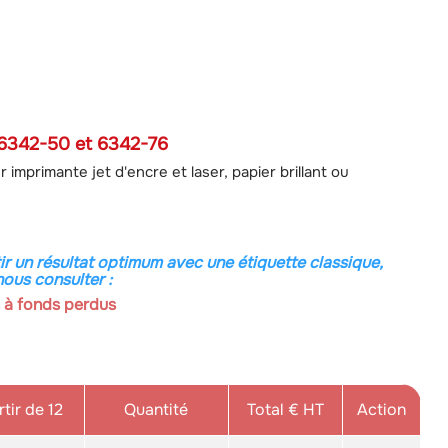
 6342-50 et 6342-76
imprimante jet d'encre et laser, papier brillant ou
r un résultat optimum avec une étiquette classique,
ous consulter :
 à fonds perdus
tir de 12
Quantité
Total € HT
Action