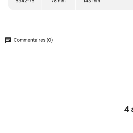
6342-76
76 mm
143 mm
Commentaires (0)
4 