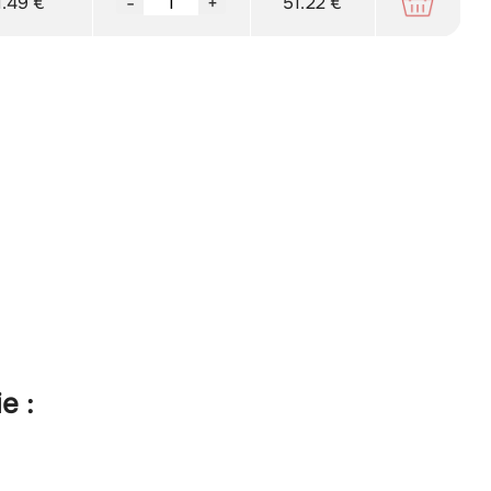
1.49 €
-
+
51.22 €
e :