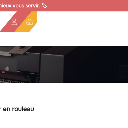
eux vous servir. 🏷️
eau
r en rouleau