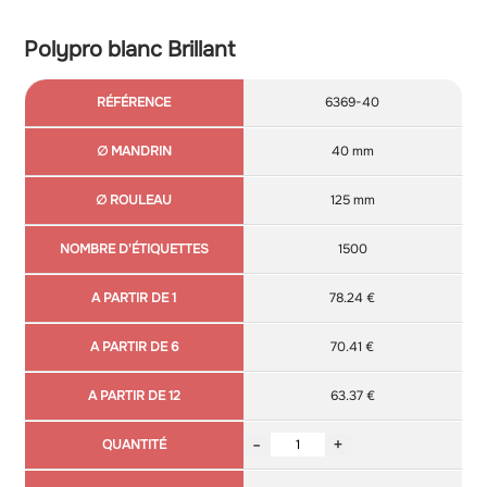
Polypro blanc Brillant
A
A
6369-40
∅
∅
Nombre
Référence
partir
partir
mandrin
rouleau
d'étiquettes
de 1
de 6
40 mm
125 mm
1500
78.24 €
70.41 €
63.37 €
-
+