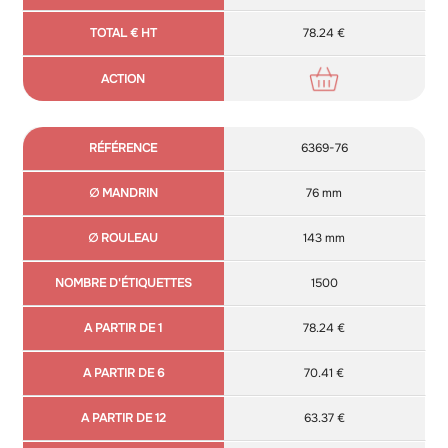
78.24 €
6369-76
76 mm
143 mm
1500
78.24 €
70.41 €
63.37 €