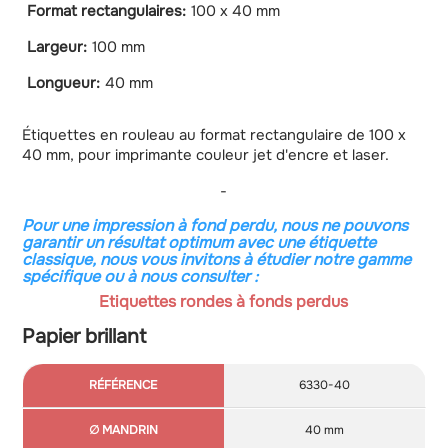
Format rectangulaires:
100 x 40 mm
Largeur:
100 mm
Longueur:
40 mm
Étiquettes en rouleau au format rectangulaire de 100 x
40 mm, pour imprimante couleur jet d'encre et laser.
-
Pour une impression à fond perdu, nous ne pouvons
garantir un résultat optimum avec une étiquette
classique, nous vous invitons à étudier notre gamme
spécifique ou à nous consulter :
Etiquettes rondes à fonds perdus
Papier brillant
A
A
6330-40
∅
∅
Nombre
Référence
partir
partir
mandrin
rouleau
d'étiquettes
de 1
de 6
40 mm