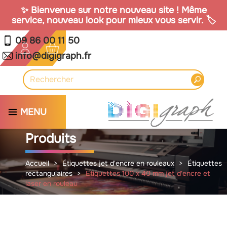
✨ Bienvenue sur notre nouveau site ! Même
service, nouveau look pour mieux vous servir. 🏷️
09 86 00 11 50
info@digigraph.fr
MENU
Produits
Accueil
Étiquettes jet d'encre en rouleaux
Étiquettes
rectangulaires
Etiquettes 100 x 40 mm jet d'encre et
laser en rouleau