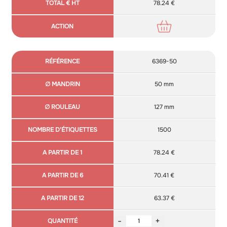
78.24 €
6369-50
50 mm
127 mm
1500
78.24 €
70.41 €
63.37 €
-
+