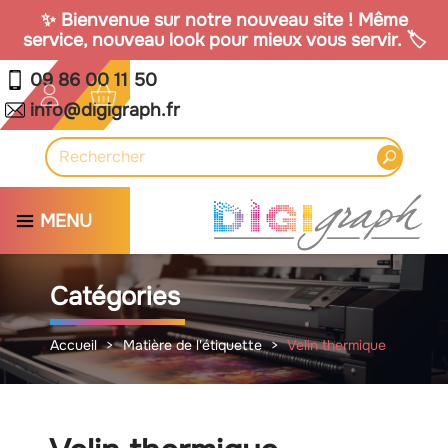
✨ Bienvenue sur notre nouveau site ! Même
service, nouveau look pour mieux vous servir. 🏷️
09 86 00 11 50
info@digigraph.fr
MENU
Catégories
Accueil
Matière de l'étiquette
Velin thermique