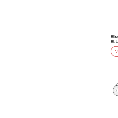
Etiq
Et L
V