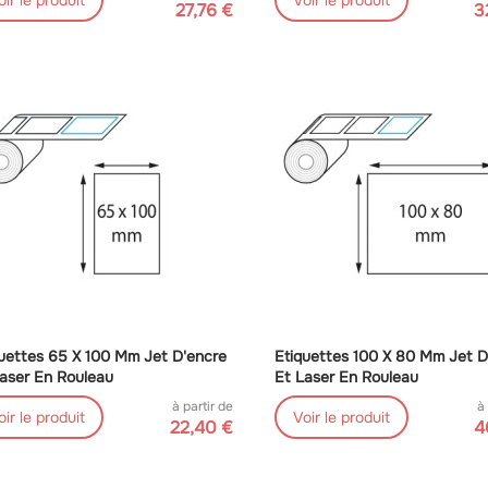
oir le produit
Voir le produit
27,76 €
3
uettes 65 X 100 Mm Jet D'encre
Etiquettes 100 X 80 Mm Jet D
aser En Rouleau
Et Laser En Rouleau
à partir de
à
oir le produit
Voir le produit
22,40 €
4