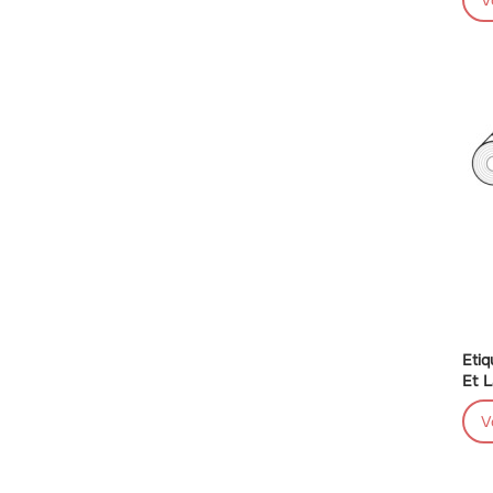
V
Etiq
Et L
V