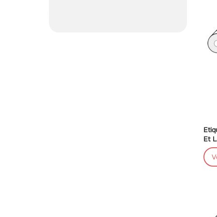
Etiq
Et L
V