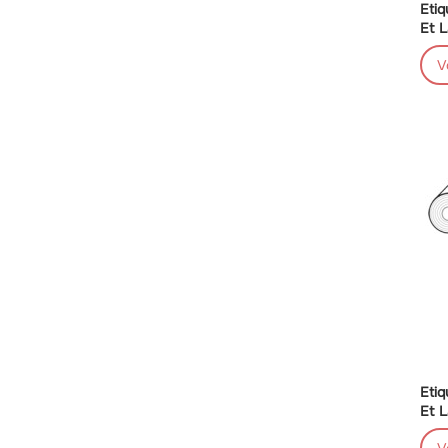
Etiq
Et L
V
Etiq
Et L