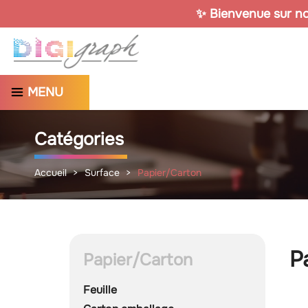
✨ Bienvenue sur not
MENU
Catégories
Accueil
Surface
Papier/Carton
P
Papier/Carton
Feuille