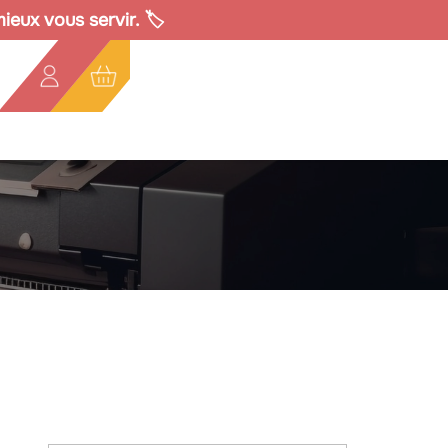
eux vous servir. 🏷️