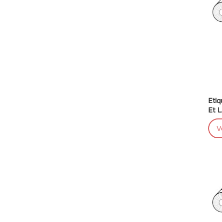
Etiq
Et L
V