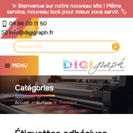
✨ Bienvenue sur notre nouveau site ! Même
service, nouveau look pour mieux vous servir. 🏷️
09 86 00 11 50
info@digigraph.fr
MENU
Catégories
Accueil
Surface
Plastique