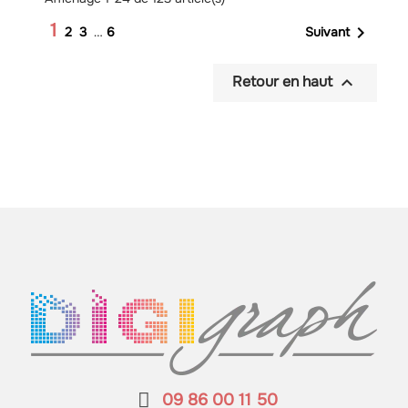
1

Suivant
2
3
…
6

Retour en haut
09 86 00 11 50