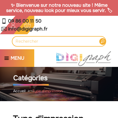
✨ Bienvenue sur notre nouveau site ! Même
service, nouveau look pour mieux vous servir. 🏷️
09 86 00 11 50
info@digigraph.fr
MENU
Catégories
Accueil
Type d'impression